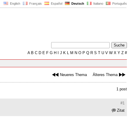
English
Français
Español
Deutsch
Italiano
Português
A
B
C
D
E
F
G
H
I
J
K
L
M
N
O
P
Q
R
S
T
U
V
W
X
Y
Z
#
Neueres Thema
Älteres Thema
1 post
#1
Zitat