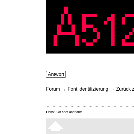
Antwort
→
→
Forum
Font Identifizierung
Zurück z
Links:
On snot and fonts