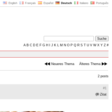
English
Français
Español
Deutsch
Italiano
Português
A
B
C
D
E
F
G
H
I
J
K
L
M
N
O
P
Q
R
S
T
U
V
W
X
Y
Z
#
Neueres Thema
Älteres Thema
2 posts
#1
Zitat