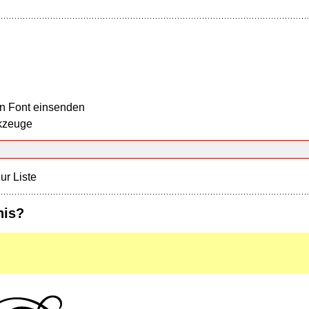
n Font einsenden
kzeuge
ur Liste
his?