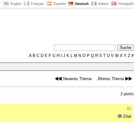
English
Français
Español
Deutsch
Italiano
Português
A
B
C
D
E
F
G
H
I
J
K
L
M
N
O
P
Q
R
S
T
U
V
W
X
Y
Z
#
Neueres Thema
Älteres Thema
2 posts
#1
Zitat