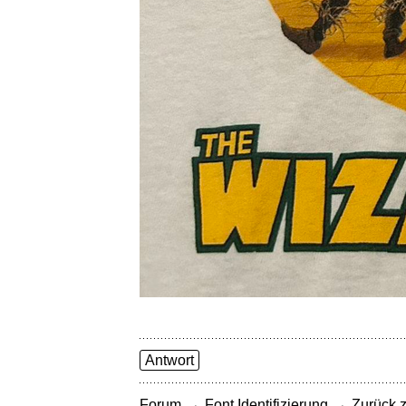
Antwort
→
→
Forum
Font Identifizierung
Zurück z