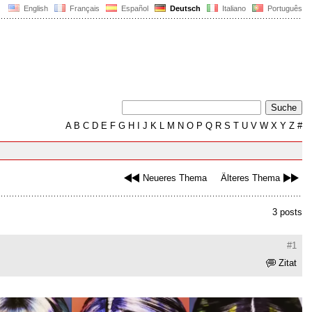
English
Français
Español
Deutsch
Italiano
Português
A
B
C
D
E
F
G
H
I
J
K
L
M
N
O
P
Q
R
S
T
U
V
W
X
Y
Z
#
Neueres Thema
Älteres Thema
3 posts
#1
Zitat