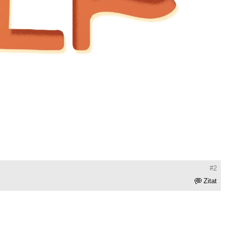
#2
Zitat