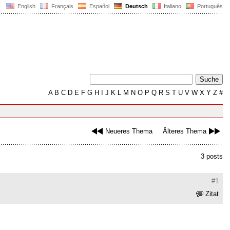
English
Français
Español
Deutsch
Italiano
Português
A
B
C
D
E
F
G
H
I
J
K
L
M
N
O
P
Q
R
S
T
U
V
W
X
Y
Z
#
Neueres Thema
Älteres Thema
3 posts
#1
Zitat