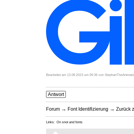
Bearbeitet am 13.08.2023 um 09:36 von StephanTheAnimato
Antwort
→
→
Forum
Font Identifizierung
Zurück z
Links:
On snot and fonts