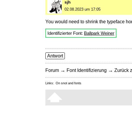
sjh
02.08.2023 um 17:05
You would need to shrink the typeface hor
Identifizierter Font:
Ballpark Weiner
Antwort
→
→
Forum
Font Identifizierung
Zurück z
Links:
On snot and fonts