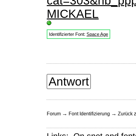
cat=303&nb_ppp
MICKAEL
Identifizierter Font:
Space Age
Antwort
→
→
Forum
Font Identifizierung
Zurück z