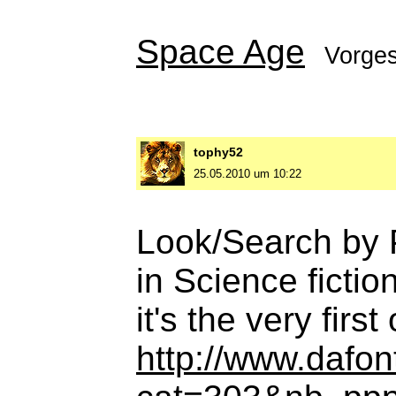
Space Age
Vorge
tophy52
25.05.2010 um 10:22
Look/Search by 
in Science ficti
it's the very first
http://www.dafo