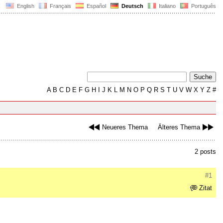
English
Français
Español
Deutsch
Italiano
Português
A
B
C
D
E
F
G
H
I
J
K
L
M
N
O
P
Q
R
S
T
U
V
W
X
Y
Z
#
Neueres Thema
Älteres Thema
2 posts
#1
Zitat