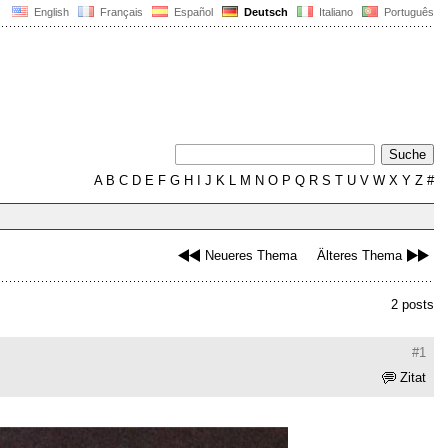
English
Français
Español
Deutsch
Italiano
Português
A
B
C
D
E
F
G
H
I
J
K
L
M
N
O
P
Q
R
S
T
U
V
W
X
Y
Z
#
Neueres Thema
Älteres Thema
2 posts
#1
Zitat