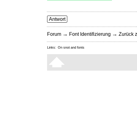
Antwort
→
→
Forum
Font Identifizierung
Zurück z
Links:
On snot and fonts