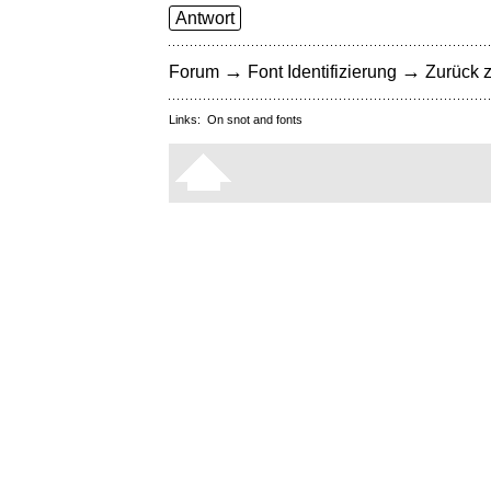
Antwort
→
→
Forum
Font Identifizierung
Zurück z
Links:
On snot and fonts