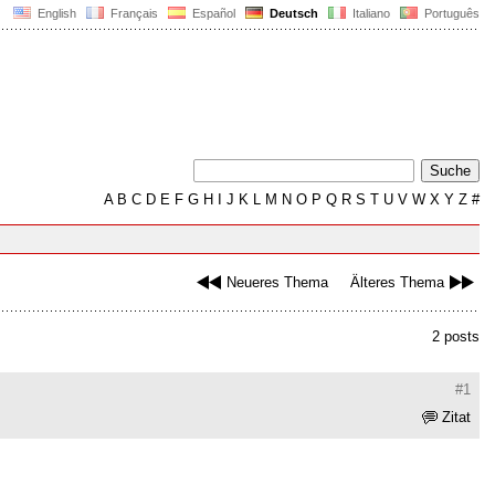
English
Français
Español
Deutsch
Italiano
Português
A
B
C
D
E
F
G
H
I
J
K
L
M
N
O
P
Q
R
S
T
U
V
W
X
Y
Z
#
Neueres Thema
Älteres Thema
2 posts
#1
Zitat