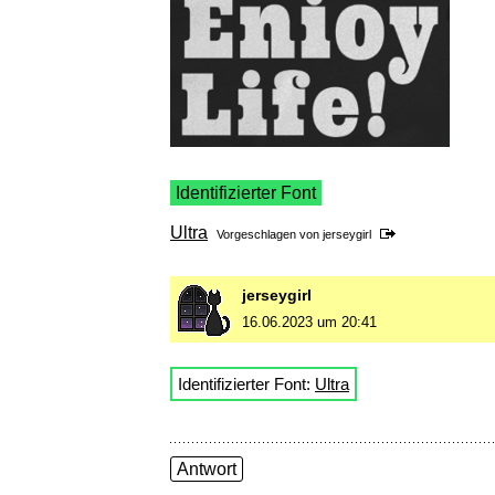
Identifizierter Font
Ultra
Vorgeschlagen von
jerseygirl
jerseygirl
16.06.2023 um 20:41
Identifizierter Font:
Ultra
Antwort