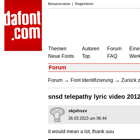
Benutzername
|
Registrieren
Themen
Autoren
Forum
Eine
Neue Fonts
Top
FAQ
Wer
Forum
→
→
Forum
Font Identifizierung
Zurück z
snsd telepathy lyric video 2012
skjshszv
26.03.2023 um 06:44
it would mean a lot, thank uuu