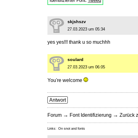
Identifizierter Font:
Tweed
skjshszv
27.03.2023 um 05:34
yes yes!!! thank u so muchhh
soulard
27.03.2023 um 06:05
You're welcome
Antwort
→
→
Forum
Font Identifizierung
Zurück z
Links:
On snot and fonts