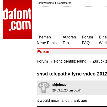
Benutzername
|
Registrieren
Themen
Autoren
Forum
Eine
Neue Fonts
Top
FAQ
Wer
Forum
→
→
Forum
Font Identifizierung
Zurück z
snsd telepathy lyric video 2012
skjshszv
26.03.2023 um 06:44
it would mean a lot, thank uuu