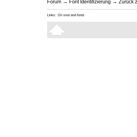
→
→
Forum
Font Identifizierung
Zurück z
Links:
On snot and fonts