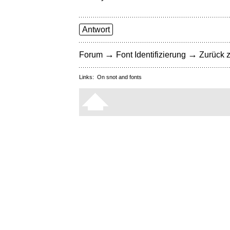
Antwort
→
→
Forum
Font Identifizierung
Zurück z
Links:
On snot and fonts