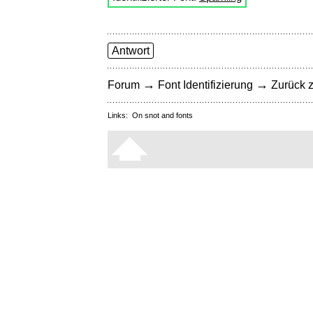
Antwort
→
→
Forum
Font Identifizierung
Zurück z
Links:
On snot and fonts