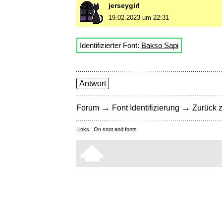
jerseygirl
19.02.2023 um 22:31
Identifizierter Font:
Bakso Sapi
Antwort
→
→
Forum
Font Identifizierung
Zurück z
Links:
On snot and fonts