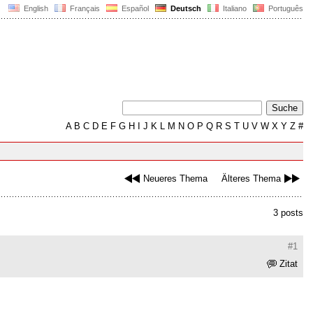
English
Français
Español
Deutsch
Italiano
Português
A
B
C
D
E
F
G
H
I
J
K
L
M
N
O
P
Q
R
S
T
U
V
W
X
Y
Z
#
Neueres Thema
Älteres Thema
3 posts
#1
Zitat