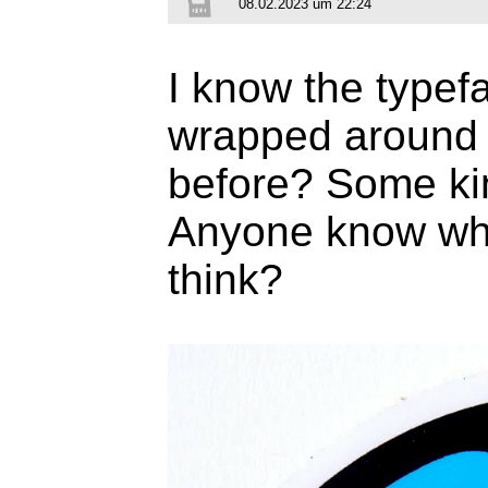
08.02.2023 um 22:24
I know the typef
wrapped around b
before? Some kin
Anyone know what
think?