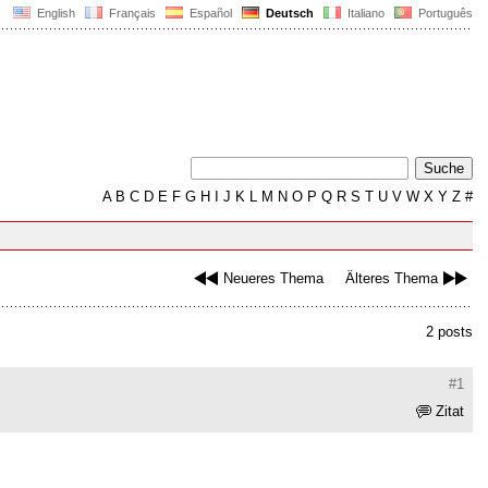
English
Français
Español
Deutsch
Italiano
Português
A
B
C
D
E
F
G
H
I
J
K
L
M
N
O
P
Q
R
S
T
U
V
W
X
Y
Z
#
Neueres Thema
Älteres Thema
2 posts
#1
Zitat