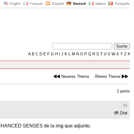
English
Français
Español
Deutsch
Italiano
Português
A
B
C
D
E
F
G
H
I
J
K
L
M
N
O
P
Q
R
S
T
U
V
W
X
Y
Z
#
Neueres Thema
Älteres Thema
2 posts
#1
Zitat
 ENHANCED SENSES de la img que adjunto.