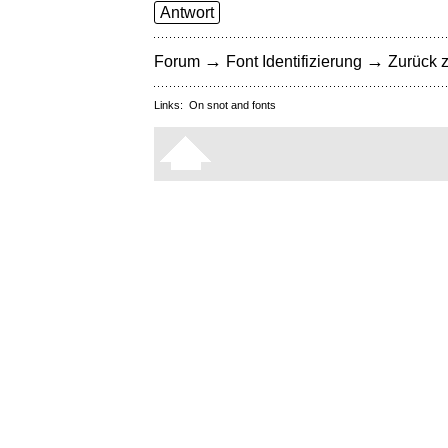
Antwort
→
→
Forum
Font Identifizierung
Zurück z
Links:
On snot and fonts