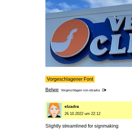
Vorgeschlagener Font
Belwe
Vorgeschlagen von
elzadra
elzadra
26.10.2022 um 22:12
Slightly streamlined for signmaking