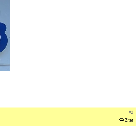
#2
Zitat