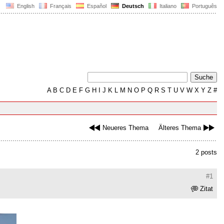
English
Français
Español
Deutsch
Italiano
Português
A
B
C
D
E
F
G
H
I
J
K
L
M
N
O
P
Q
R
S
T
U
V
W
X
Y
Z
#
Neueres Thema
Älteres Thema
2 posts
#1
Zitat