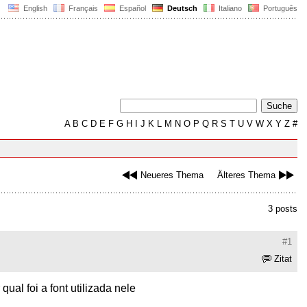
English
Français
Español
Deutsch
Italiano
Português
A
B
C
D
E
F
G
H
I
J
K
L
M
N
O
P
Q
R
S
T
U
V
W
X
Y
Z
#
Neueres Thema
Älteres Thema
3 posts
#1
Zitat
ual foi a font utilizada nele