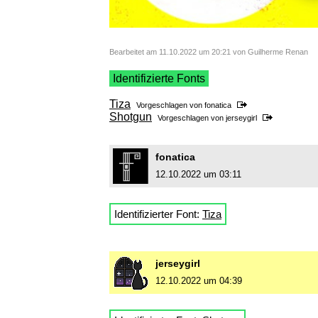
Bearbeitet am 11.10.2022 um 20:21 von Guilherme Renan
Identifizierte Fonts
Tiza
Vorgeschlagen von
fonatica
Shotgun
Vorgeschlagen von
jerseygirl
fonatica
12.10.2022 um 03:11
Identifizierter Font:
Tiza
jerseygirl
12.10.2022 um 04:39