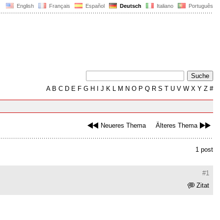
English
Français
Español
Deutsch
Italiano
Português
A
B
C
D
E
F
G
H
I
J
K
L
M
N
O
P
Q
R
S
T
U
V
W
X
Y
Z
#
Neueres Thema
Älteres Thema
1 post
#1
Zitat