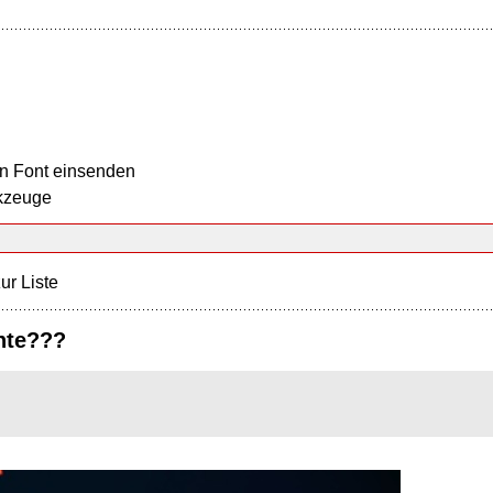
n Font einsenden
kzeuge
ur Liste
nte???