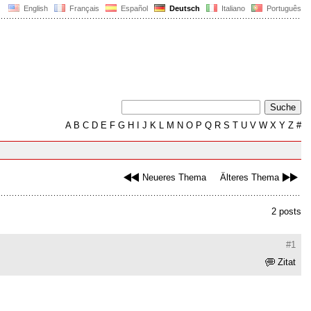
English
Français
Español
Deutsch
Italiano
Português
A
B
C
D
E
F
G
H
I
J
K
L
M
N
O
P
Q
R
S
T
U
V
W
X
Y
Z
#
Neueres Thema
Älteres Thema
2 posts
#1
Zitat