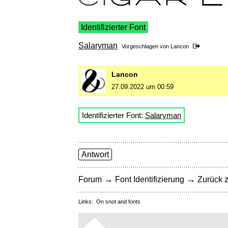
Identifizierter Font
Salaryman
Vorgeschlagen von
Lancon
Lancon
27.09.2022 um 00:59
Identifizierter Font:
Salaryman
Antwort
→
→
Forum
Font Identifizierung
Zurück z
Links:
On snot and fonts