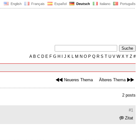
English
Français
Español
Deutsch
Italiano
Português
A
B
C
D
E
F
G
H
I
J
K
L
M
N
O
P
Q
R
S
T
U
V
W
X
Y
Z
#
Neueres Thema
Älteres Thema
2 posts
#1
Zitat