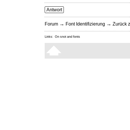
Antwort
→
→
Forum
Font Identifizierung
Zurück z
Links:
On snot and fonts