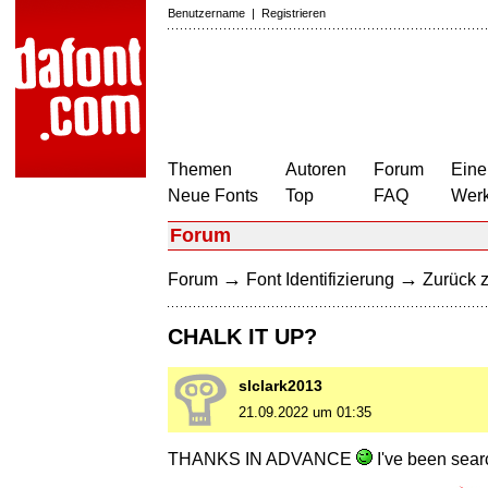
Benutzername
|
Registrieren
Themen
Autoren
Forum
Eine
Neue Fonts
Top
FAQ
Wer
Forum
→
→
Forum
Font Identifizierung
Zurück z
CHALK IT UP?
slclark2013
21.09.2022 um 01:35
THANKS IN ADVANCE
I've been search