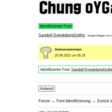
Identifizierter Font
Sandoll GyeokdongGothic
Vorgeschlagen von
timesnewroman
20.09.2022 um 05:18
Identifizierter Font:
Sandoll GyeokdongGoth
Antwort
→
→
Forum
Font Identifizierung
Zurück z
Links:
On snot and fonts