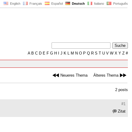
English
Français
Español
Deutsch
Italiano
Português
A
B
C
D
E
F
G
H
I
J
K
L
M
N
O
P
Q
R
S
T
U
V
W
X
Y
Z
#
Neueres Thema
Älteres Thema
2 posts
#1
Zitat