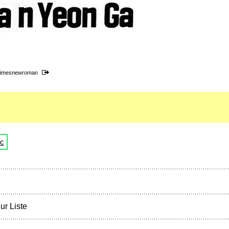
timesnewroman
ic
ur Liste