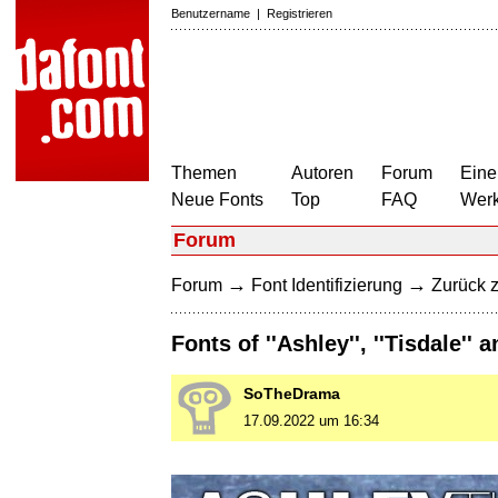
Benutzername
|
Registrieren
Themen
Autoren
Forum
Eine
Neue Fonts
Top
FAQ
Wer
Forum
→
→
Forum
Font Identifizierung
Zurück z
Fonts of ''Ashley'', ''Tisdale'' a
SoTheDrama
17.09.2022 um 16:34