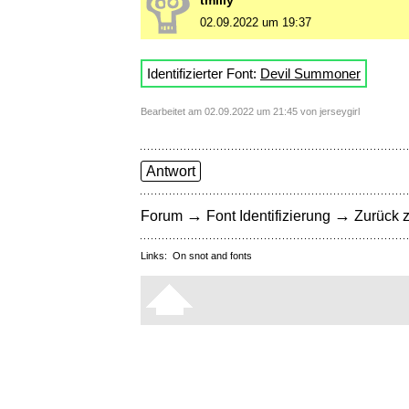
tmilly
02.09.2022 um 19:37
Identifizierter Font:
Devil Summoner
Bearbeitet am 02.09.2022 um 21:45 von jerseygirl
Antwort
→
→
Forum
Font Identifizierung
Zurück z
Links:
On snot and fonts