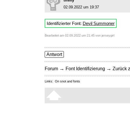
tmilly
02.09.2022 um 19:37
Identifizierter Font:
Devil Summoner
Bearbeitet am 02.09.2022 um 21:45 von jerseygirl
Antwort
→
→
Forum
Font Identifizierung
Zurück z
Links:
On snot and fonts