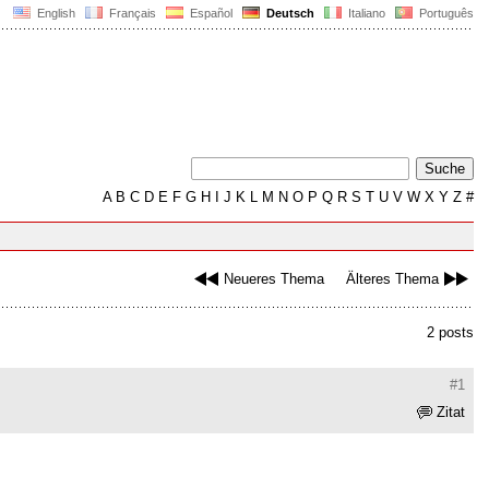
English
Français
Español
Deutsch
Italiano
Português
A
B
C
D
E
F
G
H
I
J
K
L
M
N
O
P
Q
R
S
T
U
V
W
X
Y
Z
#
Neueres Thema
Älteres Thema
2 posts
#1
Zitat