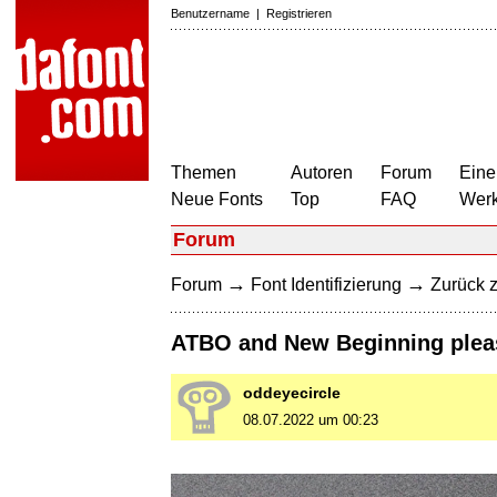
Benutzername
|
Registrieren
Themen
Autoren
Forum
Eine
Neue Fonts
Top
FAQ
Wer
Forum
→
→
Forum
Font Identifizierung
Zurück z
ATBO and New Beginning plea
oddeyecircle
08.07.2022 um 00:23