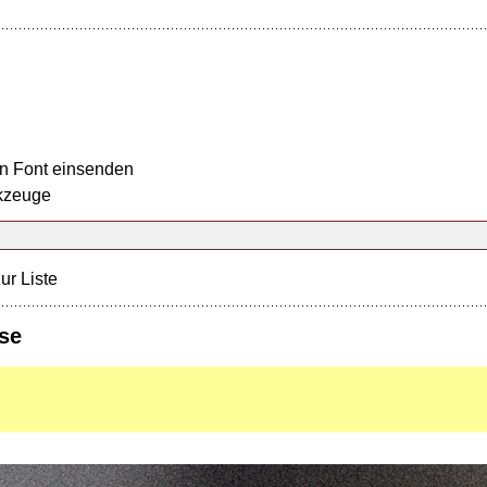
n Font einsenden
kzeuge
ur Liste
se