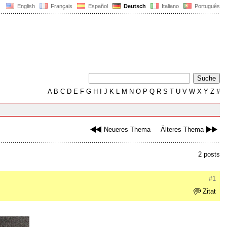
English
Français
Español
Deutsch
Italiano
Português
A
B
C
D
E
F
G
H
I
J
K
L
M
N
O
P
Q
R
S
T
U
V
W
X
Y
Z
#
Neueres Thema
Älteres Thema
2 posts
#1
Zitat