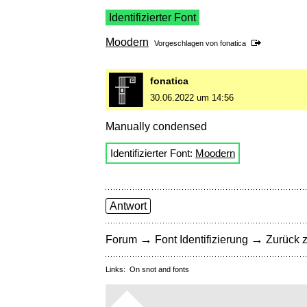
Identifizierter Font
Moodern
Vorgeschlagen von
fonatica
fonatica
30.06.2022 um 14:56
Manually condensed
Identifizierter Font:
Moodern
Antwort
→
→
Forum
Font Identifizierung
Zurück z
Links:
On snot and fonts