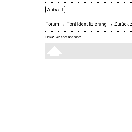
Antwort
→
→
Forum
Font Identifizierung
Zurück z
Links:
On snot and fonts