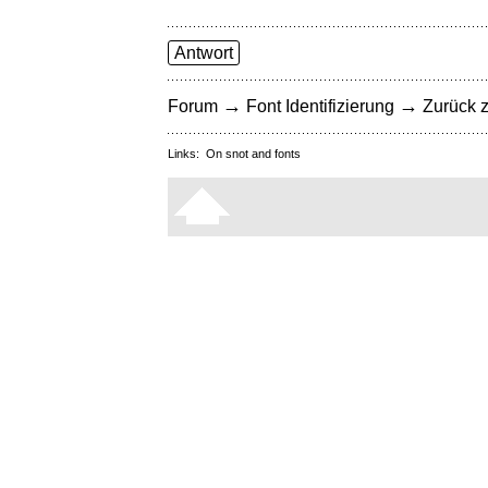
Antwort
→
→
Forum
Font Identifizierung
Zurück z
Links:
On snot and fonts