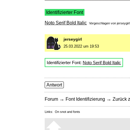
Identifizierter Font
Noto Serif Bold Italic
Vorgeschlagen von
jerseygirl
jerseygirl
25.03.2022 um 19:53
Identifizierter Font:
Noto Serif Bold Italic
Antwort
→
→
Forum
Font Identifizierung
Zurück z
Links:
On snot and fonts