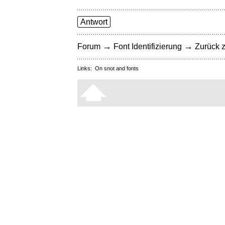
Antwort
→
→
Forum
Font Identifizierung
Zurück z
Links:
On snot and fonts