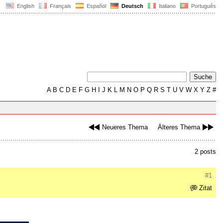
English
Français
Español
Deutsch
Italiano
Português
A
B
C
D
E
F
G
H
I
J
K
L
M
N
O
P
Q
R
S
T
U
V
W
X
Y
Z
#
Neueres Thema
Älteres Thema
2 posts
#1
Zitat