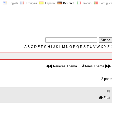
English
Français
Español
Deutsch
Italiano
Português
A
B
C
D
E
F
G
H
I
J
K
L
M
N
O
P
Q
R
S
T
U
V
W
X
Y
Z
#
Neueres Thema
Älteres Thema
2 posts
#1
Zitat