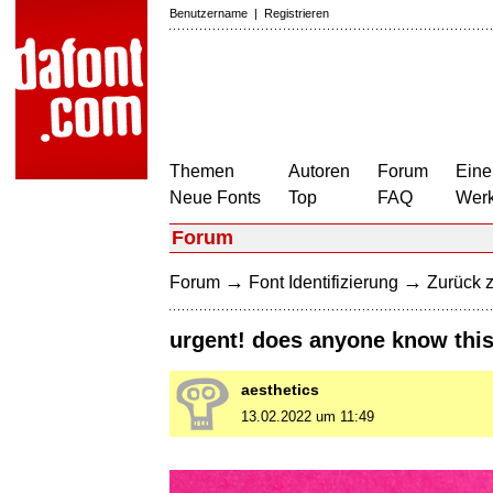
Benutzername
|
Registrieren
Themen
Autoren
Forum
Eine
Neue Fonts
Top
FAQ
Wer
Forum
→
→
Forum
Font Identifizierung
Zurück z
urgent! does anyone know this
aesthetics
13.02.2022 um 11:49