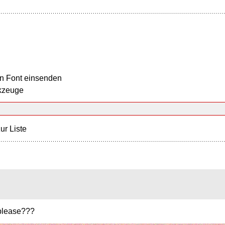
n Font einsenden
kzeuge
ur Liste
 please???