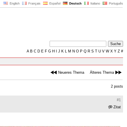
English
Français
Español
Deutsch
Italiano
Português
A
B
C
D
E
F
G
H
I
J
K
L
M
N
O
P
Q
R
S
T
U
V
W
X
Y
Z
#
Neueres Thema
Älteres Thema
2 posts
#1
Zitat