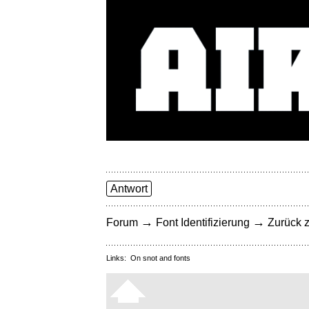
Antwort
→
→
Forum
Font Identifizierung
Zurück z
Links:
On snot and fonts