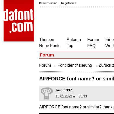
Benutzername
|
Registrieren
Themen
Autoren
Forum
Eine
Neue Fonts
Top
FAQ
Wer
Forum
→
→
Forum
Font Identifizierung
Zurück z
AIRFORCE font name? or simi
hunr1337_
13.01.2022 um 03:33
AIRFORCE font name? or similar? thank