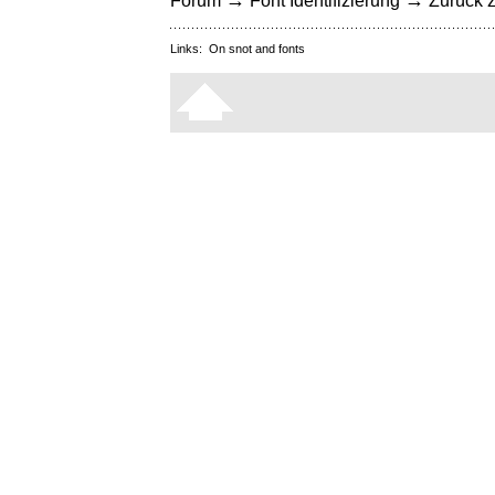
→
→
Forum
Font Identifizierung
Zurück z
Links:
On snot and fonts