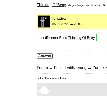
Thinking Of Betty
Vorgeschlagen von
fonatica
fonatica
06.01.2022 um 20:03
Identifizierter Font:
Thinking Of Betty
Antwort
→
→
Forum
Font Identifizierung
Zurück z
Links:
On snot and fonts